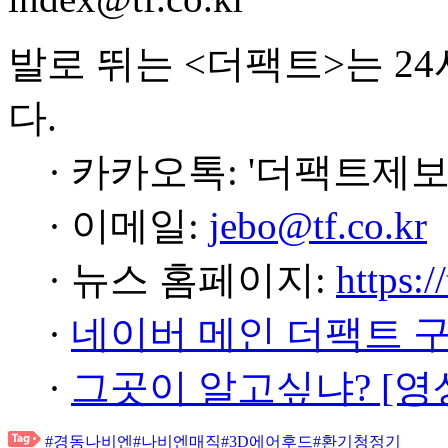
발로 뛰는 <더팩트>는 2
다.
· 카카오톡: '더팩트제보
· 이메일:
jebo@tf.co.kr
· 뉴스 홈페이지:
https:/
·
네이버 메인 더팩트 
·
그곳이 알고싶냐? [영
#경동나비엔
#나비엔매직
#3D에어후드
#환기청정기