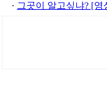
·
그곳이 알고싶냐? [영