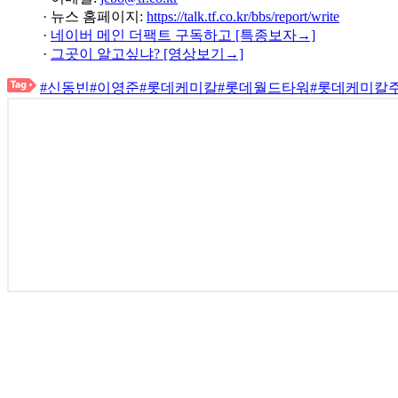
· 뉴스 홈페이지:
https://talk.tf.co.kr/bbs/report/write
·
네이버 메인 더팩트 구독하고 [특종보자→]
·
그곳이 알고싶냐? [영상보기→]
#신동빈
#이영준
#롯데케미칼
#롯데월드타워
#롯데케미칼