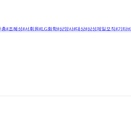
주총
#조혜성
#서휘원
#LG화학
#삼양사
#대상
#삼성제일모직
#기타