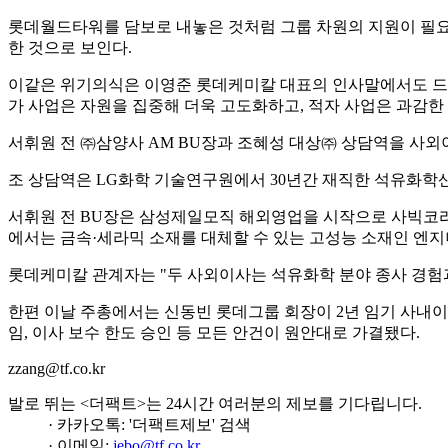
롯데월드타워를 담보로 내놓은 것처럼 그룹 차원의 지원이 필요
한 것으로 보인다.
이같은 위기의식은 이영준 롯데케미칼 대표의 인사말에서도 드러났
가 사업은 자원을 집중해 더욱 고도화하고, 적자 사업은 과감한 
서휘원 전 ㈜삼양사 AM BU장과 조혜성 대상㈜ 상담역을 사외
조 상담역은 LG화학 기술연구원에서 30년간 재직한 석유화학
서휘원 전 BU장은 삼성제일모직 해외영업을 시작으로 사빅코리
에서는 금속·세라믹 소재를 대체할 수 있는 고성능 소재인 엔
롯데케미칼 관계자는 "두 사외이사는 석유화학 분야 종사 경험과
한편 이날 주총에서는 신동빈 롯데그룹 회장이 2년 임기 사내이
임, 이사 보수 한도 승인 등 모든 안건이 원안대로 가결됐다.
zzang@tf.co.kr
발로 뛰는 <더팩트>는 24시간 여러분의 제보를 기다립니다.
· 카카오톡: '더팩트제보' 검색
· 이메일:
jebo@tf.co.kr