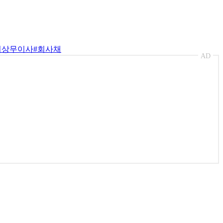
비상무이사
#회사채
AD