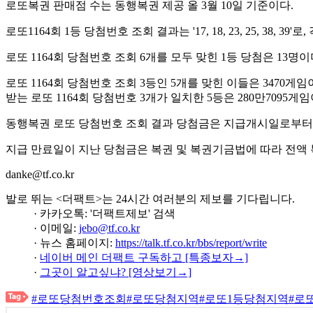
로또복권 판매점 수는 동행복권 제공 올 3월 10일 기준이다.
로또1164회 1등 당첨번호 조회 결과는 '17, 18, 23, 25, 38, 
로또 1164회 당첨번호 조회 6개를 모두 맞힌 1등 당첨은 13명
로또 1164회 당첨번호 조회 3등인 5개를 맞힌 이들은 3470게임
받는 로또 1164회 당첨번호 3개가 일치한 5등은 280만7095게임
동행복권 로또 당첨번호 조회 결과 당첨금은 지급개시일로부터 
지급 만료일이 지난 당첨금은 복권 및 복권기금법에 따라 전액
danke@tf.co.kr
발로 뛰는 <더팩트>는 24시간 여러분의 제보를 기다립니다.
· 카카오톡: '더팩트제보' 검색
· 이메일:
jebo@tf.co.kr
· 뉴스 홈페이지:
https://talk.tf.co.kr/bbs/report/write
·
네이버 메인 더팩트 구독하고 [특종보자→]
·
그곳이 알고싶냐? [영상보기→]
#로또당첨번호조회
#로또당첨지역
#로또1등당첨지역
#로