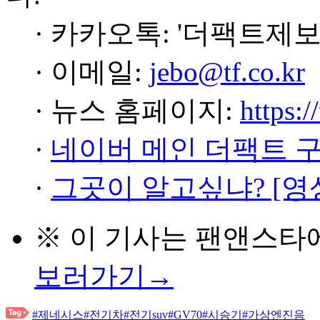
· 카카오톡: '더팩트제보
· 이메일:
jebo@tf.co.kr
· 뉴스 홈페이지:
https:/
·
네이버 메인 더팩트 
·
그곳이 알고싶냐? [영
※ 이 기사는
팬앤스타
보러가기→
#제네시스
#전기차
#전기suv
#GV70
#시승기
#가상엔진음