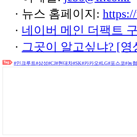
· 뉴스 홈페이지:
https:/
·
네이버 메인 더팩트 
·
그곳이 알고싶냐? [영
#인크루트
#삼성
#CJ
#현대차
#SK
#카카오
#LG
#포스코
#농