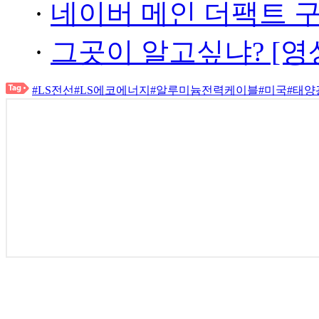
·
네이버 메인 더팩트 
·
그곳이 알고싶냐? [영
#LS전선
#LS에코에너지
#알루미늄전력케이블
#미국
#태양