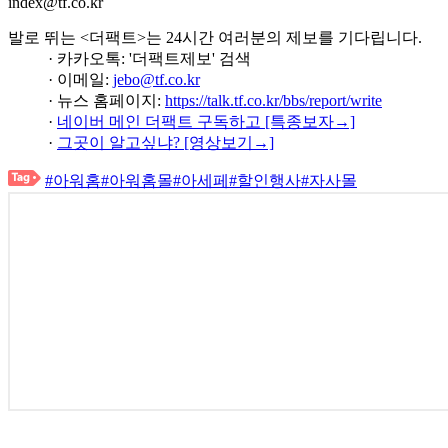
index@tf.co.kr
발로 뛰는 <더팩트>는 24시간 여러분의 제보를 기다립니다.
· 카카오톡: '더팩트제보' 검색
· 이메일:
jebo@tf.co.kr
· 뉴스 홈페이지:
https://talk.tf.co.kr/bbs/report/write
·
네이버 메인 더팩트 구독하고 [특종보자→]
·
그곳이 알고싶냐? [영상보기→]
#아워홈
#아워홈몰
#아세페
#할인행사
#자사몰