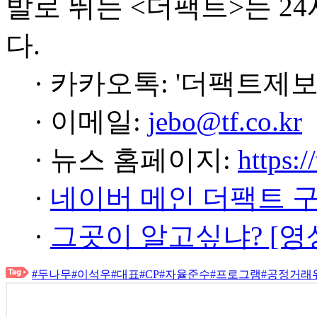
발로 뛰는 <더팩트>는 2
다.
· 카카오톡: '더팩트제보
· 이메일:
jebo@tf.co.kr
· 뉴스 홈페이지:
https:/
·
네이버 메인 더팩트 
·
그곳이 알고싶냐? [영
#두나무
#이석우
#대표
#CP
#자율준수
#프로그램
#공정거래