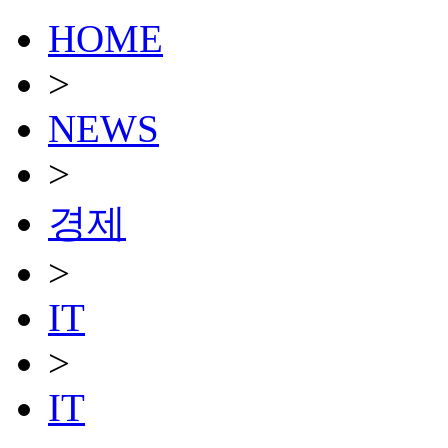
HOME
>
NEWS
>
경제
>
IT
>
IT