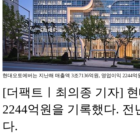
현대오토에버는 지난해 매출액 3조7136억원, 영업이익 2244
[더팩트ㅣ최의종 기자] 
2244억원을 기록했다. 전
다.