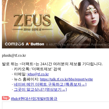
plusik@tf.co.kr
발로 뛰는 <더팩트>는 24시간 여러분의 제보를 기다립니다.
· 카카오톡: '더팩트제보' 검색
· 이메일:
jebo@tf.co.kr
· 뉴스 홈페이지:
https://talk.tf.co.kr/bbs/report/write
·
네이버 메인 더팩트 구독하고 [특종보자→]
·
그곳이 알고싶냐? [영상보기→]
#hdc
#현대산업개발
#정몽규