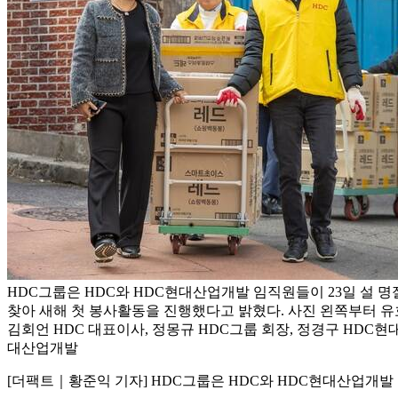
HDC그룹은 HDC와 HDC현대산업개발 임직원들이 23일 설 
찾아 새해 첫 봉사활동을 진행했다고 밝혔다. 사진 왼쪽부터 
김회언 HDC 대표이사, 정몽규 HDC그룹 회장, 정경구 HDC현
대산업개발
[더팩트｜황준익 기자] HDC그룹은 HDC와 HDC현대산업개발