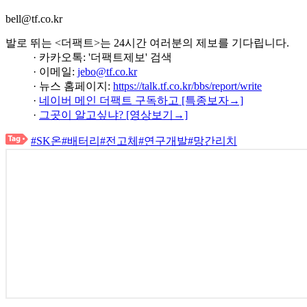
bell@tf.co.kr
발로 뛰는 <더팩트>는 24시간 여러분의 제보를 기다립니다.
· 카카오톡: '더팩트제보' 검색
· 이메일:
jebo@tf.co.kr
· 뉴스 홈페이지:
https://talk.tf.co.kr/bbs/report/write
·
네이버 메인 더팩트 구독하고 [특종보자→]
·
그곳이 알고싶냐? [영상보기→]
#SK온
#배터리
#전고체
#연구개발
#망간리치