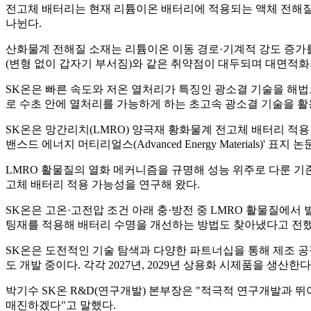
전고체 배터리는 현재 리튬이온 배터리에 적용되는 액체 전해질을
나뉜다.
산화물계 전해질 소재는 리튬이온 이동 경로·기계적 강도 증가를 
(변형 없이 갑자기 부서짐)와 같은 취약점이 대두되며 대면적화
SK온은 빠른 속도와 저온 열처리가 특징인 광소결 기술을 해
로 수초 안에 열처리를 가능하게 하는 초고속 광소결 기술을 활
SK온은 망간리치(LMRO) 양극재 황화물계 전고체 배터리 적
밴스드 에너지 머티리얼스(Advanced Energy Materials)' 표지
LMRO 활물질의 열화 메커니즘을 규명해 성능 위주로 다룬 기
고체 배터리 적용 가능성을 연구해 왔다.
SK온은 고온·고전압 조건 아래 충·방전 중 LMRO 활물질에서
팅재를 적용해 배터리 수명을 개선하는 방법도 찾아냈다고 전했
SK온은 도전적인 기술 탐색과 다양한 파트너십을 통해 제조 공
도 개발 중이다. 각각 2027년, 2029년 상용화 시제품을 생산한
박기수 SK온 R&D(연구개발) 본부장은 "적극적 연구개발과 
매진하겠다"고 말했다.