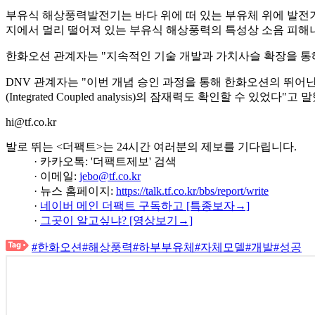
부유식 해상풍력발전기는 바다 위에 떠 있는 부유체 위에 발전기
지에서 멀리 떨어져 있는 부유식 해상풍력의 특성상 소음 피해나
한화오션 관계자는 "지속적인 기술 개발과 가치사슬 확장을 통
DNV 관계자는 "이번 개념 승인 과정을 통해 한화오션의 뛰어
(Integrated Coupled analysis)의 잠재력도 확인할 수 있었다"고 
hi@tf.co.kr
발로 뛰는 <더팩트>는 24시간 여러분의 제보를 기다립니다.
· 카카오톡: '더팩트제보' 검색
· 이메일:
jebo@tf.co.kr
· 뉴스 홈페이지:
https://talk.tf.co.kr/bbs/report/write
·
네이버 메인 더팩트 구독하고 [특종보자→]
·
그곳이 알고싶냐? [영상보기→]
#한화오션
#해상풍력
#하부부유체
#자체모델
#개발
#성공