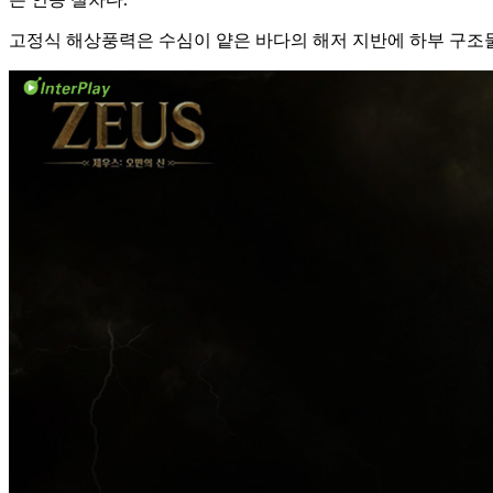
고정식 해상풍력은 수심이 얕은 바다의 해저 지반에 하부 구조물