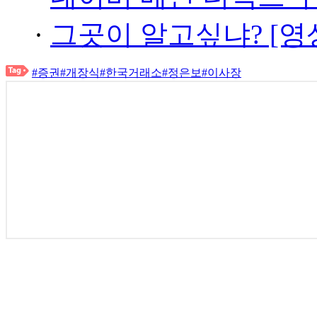
·
그곳이 알고싶냐? [영
#증권
#개장식
#한국거래소
#정은보
#이사장