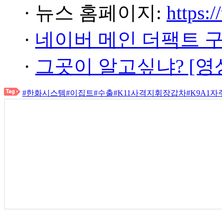
· 뉴스 홈페이지:
https:/
·
네이버 메인 더팩트 
·
그곳이 알고싶냐? [영
#한화시스템
#이집트
#수출
#K11사격지휘장갑차
#K9A1자