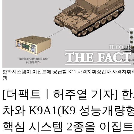
한화시스템이 이집트에 공급할 K11 사격지휘장갑차 사격지휘체
템
[더팩트ㅣ허주열 기자] 
차와 K9A1(K9 성능개량
핵심 시스템 2종을 이집트