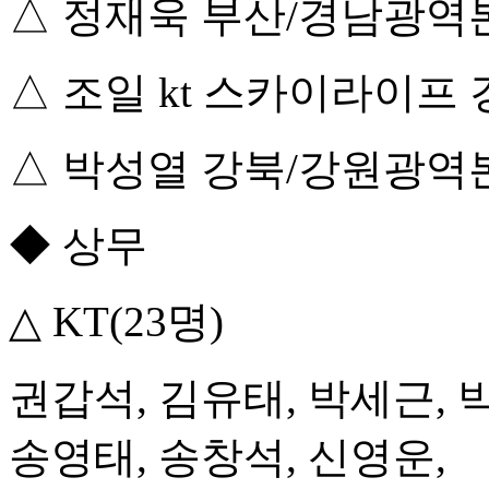
△ 정재욱 부산/경남광역
△ 조일 kt 스카이라이프
△ 박성열 강북/강원광역
◆ 상무
△ KT(23명)
권갑석, 김유태, 박세근, 
송영태, 송창석, 신영운,