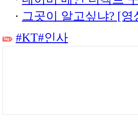
·
그곳이 알고싶냐? [영
#KT
#인사