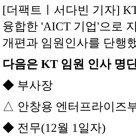
[더팩트ㅣ서다빈 기자] KT가
융합한 'AICT 기업'으로 
개편과 임원인사를 단행했
다음은 KT 임원 인사 명
◆ 부사장
△ 안창용 엔터프라이즈
◆ 전무(12월 1일자)