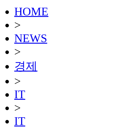
HOME
>
NEWS
>
경제
>
IT
>
IT