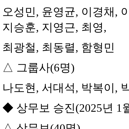
오성민, 윤영균, 이경채, 
지승훈, 지영근, 최영,
최광철, 최동렬, 함형민
△ 그룹사(6명)
나도현, 서대석, 박복이, 
◆ 상무보 승진(2025년 1
△ 상무보(40명)