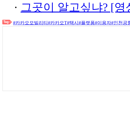
·
그곳이 알고싶냐? [영
#카카오모빌리티
#카카오T
#택시
#플랫폼
#이용자
#인천공