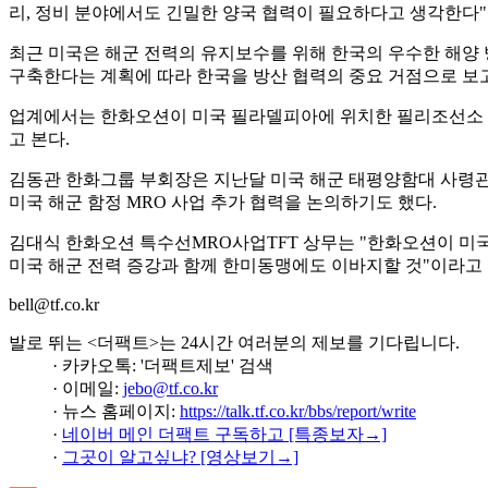
리, 정비 분야에서도 긴밀한 양국 협력이 필요하다고 생각한다"
최근 미국은 해군 전력의 유지보수를 위해 한국의 우수한 해양 방
구축한다는 계획에 따라 한국을 방산 협력의 중요 거점으로 보고
업계에서는 한화오션이 미국 필라델피아에 위치한 필리조선소 인
고 본다.
김동관 한화그룹 부회장은 지난달 미국 해군 태평양함대 사령관 
미국 해군 함정 MRO 사업 추가 협력을 논의하기도 했다.
김대식 한화오션 특수선MRO사업TFT 상무는 "한화오션이 미국
미국 해군 전력 증강과 함께 한미동맹에도 이바지할 것"이라고
bell@tf.co.kr
발로 뛰는 <더팩트>는 24시간 여러분의 제보를 기다립니다.
· 카카오톡: '더팩트제보' 검색
· 이메일:
jebo@tf.co.kr
· 뉴스 홈페이지:
https://talk.tf.co.kr/bbs/report/write
·
네이버 메인 더팩트 구독하고 [특종보자→]
·
그곳이 알고싶냐? [영상보기→]