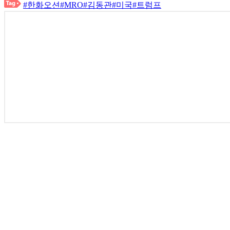
#한화오션
#MRO
#김동관
#미국
#트럼프