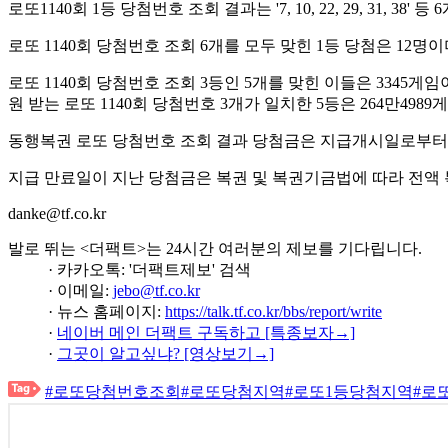
로또1140회 1등 당첨번호 조회 결과는 '7, 10, 22, 29, 31, 
로또 1140회 당첨번호 조회 6개를 모두 맞힌 1등 당첨은 12명
로또 1140회 당첨번호 조회 3등인 5개를 맞힌 이들은 3345게임이
원 받는 로또 1140회 당첨번호 3개가 일치한 5등은 264만4989
동행복권 로또 당첨번호 조회 결과 당첨금은 지급개시일로부터 
지급 만료일이 지난 당첨금은 복권 및 복권기금법에 따라 전액
danke@tf.co.kr
발로 뛰는 <더팩트>는 24시간 여러분의 제보를 기다립니다.
· 카카오톡: '더팩트제보' 검색
· 이메일:
jebo@tf.co.kr
· 뉴스 홈페이지:
https://talk.tf.co.kr/bbs/report/write
·
네이버 메인 더팩트 구독하고 [특종보자→]
·
그곳이 알고싶냐? [영상보기→]
#로또당첨번호조회
#로또당첨지역
#로또1등당첨지역
#로