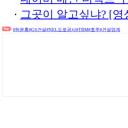
·
그곳이 알고싶냐? [영
#허윤홍
#GS건설
#NEL도로공사
#TBM
#호주
#건설업계