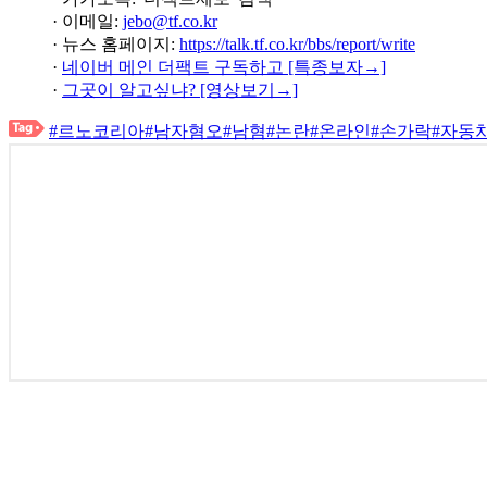
· 이메일:
jebo@tf.co.kr
· 뉴스 홈페이지:
https://talk.tf.co.kr/bbs/report/write
·
네이버 메인 더팩트 구독하고 [특종보자→]
·
그곳이 알고싶냐? [영상보기→]
#르노코리아
#남자혐오
#남혐
#논란
#온라인
#손가락
#자동