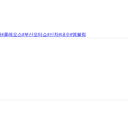
차
#콜레오스
#부산모터쇼
#신차
#내수
#엠블럼