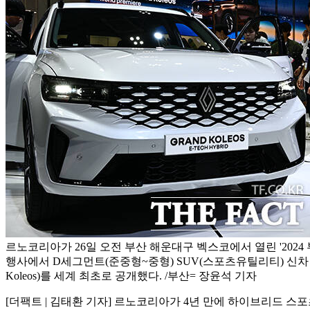
르노코리아가 26일 오전 부산 해운대구 벡스코에서 열린 '202
행사에서 D세그먼트(준중형~중형) SUV(스포츠유틸리티) 신차 '그
Koleos)를 세계 최초로 공개했다. /부산= 장윤석 기자
[더팩트 | 김태환 기자] 르노코리아가 4년 만에 하이브리드 스포