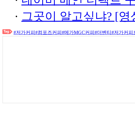
·
그곳이 알고싶냐? [영
#저가커피
#컴포즈커피
#메가MGC커피
#더벤티
#저가커피