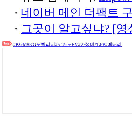
·
네이버 메인 더팩트 
·
그곳이 알고싶냐? [영
#KGM
#KG모빌리티
#코란도EV
#가성비
#LFP
#배터리