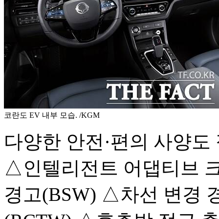
코란도 EV 내부 모습. /KGM
다양한 안전·편의 사양도 
△인텔리전트 어댑티브 크루
경고(BSW) △차선 변경 