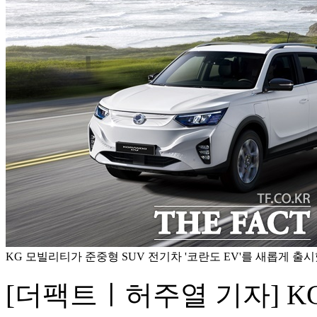
KG 모빌리티가 준중형 SUV 전기차 '코란도 EV'를 새롭게 출시했
[더팩트ㅣ허주열 기자] K