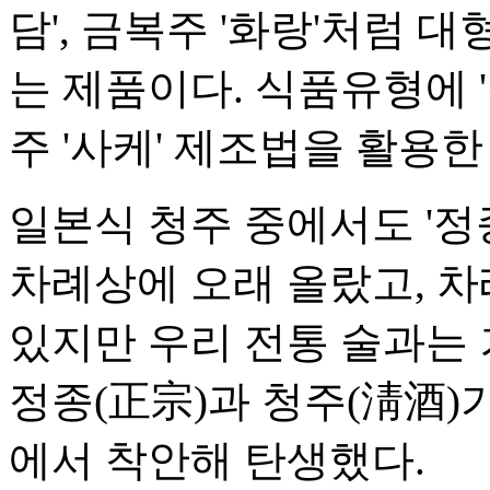
담', 금복주 '화랑'처럼 
는 제품이다. 식품유형에 
주 '사케' 제조법을 활용한
일본식 청주 중에서도 '정
차례상에 오래 올랐고, 차
있지만 우리 전통 술과는 
정종(正宗)과 청주(淸酒)가
에서 착안해 탄생했다.