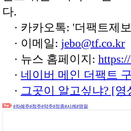
다.
· 카카오톡: '더팩트제보
· 이메일:
jebo@tf.co.kr
· 뉴스 홈페이지:
https:/
·
네이버 메인 더팩트 
·
그곳이 알고싶냐? [영
#차례주
#청주
#약주
#정종
#사케
#명절