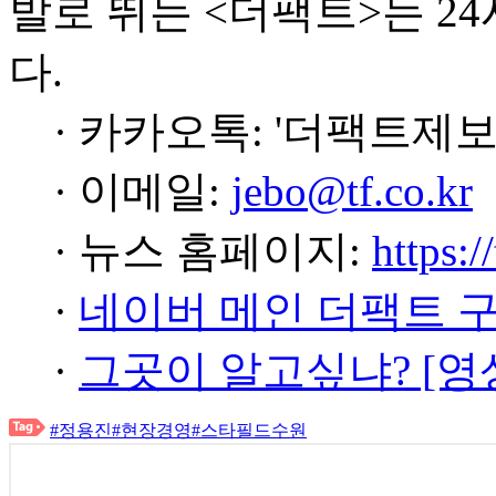
발로 뛰는 <더팩트>는 2
다.
· 카카오톡: '더팩트제보
· 이메일:
jebo@tf.co.kr
· 뉴스 홈페이지:
https:/
·
네이버 메인 더팩트 
·
그곳이 알고싶냐? [영
#정용진
#현장경영
#스타필드수원