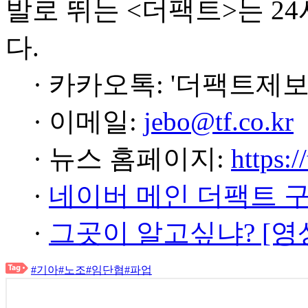
발로 뛰는 <더팩트>는 2
다.
· 카카오톡: '더팩트제보
· 이메일:
jebo@tf.co.kr
· 뉴스 홈페이지:
https:/
·
네이버 메인 더팩트 
·
그곳이 알고싶냐? [영
#기아
#노조
#임단협
#파업