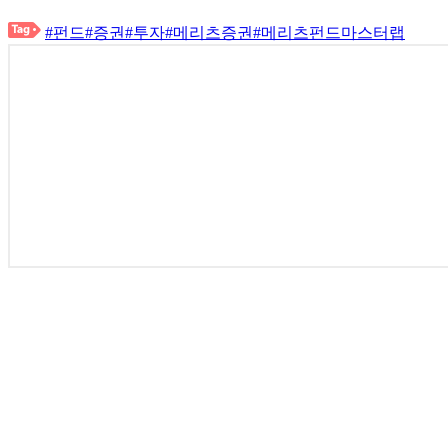
#펀드
#증권
#투자
#메리츠증권
#메리츠펀드마스터랩