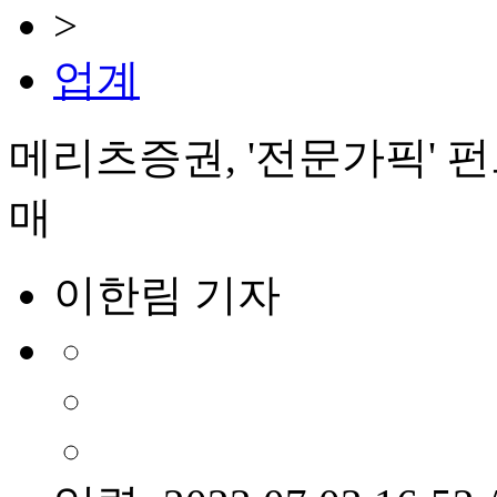
>
업계
메리츠증권, '전문가픽' 펀
매
이한림 기자