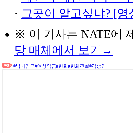
·
그곳이 알고싶냐? [영
※ 이 기사는
NATE
에 
당 매체에서 보기→
#남녀임금
#여성임금
#한화
#한화건설
#김승연