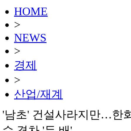
HOME
>
NEWS
>
경제
>
산업/재계
'남초' 건설사라지만…한화
수 격차 '두 배'