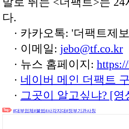
발로 뛰는 <더팩트>는 2
다.
· 카카오톡: '더팩트제보
· 이메일:
jebo@tf.co.kr
· 뉴스 홈페이지:
https:/
·
네이버 메인 더팩트 
·
그곳이 알고싶냐? [영
#대부업체
#불법
#사각지대
#정부기관사칭