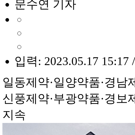
문수연 기자
입력: 2023.05.17 15:17 
일동제약·일양약품·경남제
신풍제약·부광약품·경보제
지속