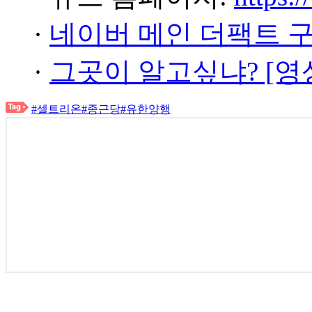
·
네이버 메인 더팩트 
·
그곳이 알고싶냐? [영
#셀트리온
#종근당
#유한양행