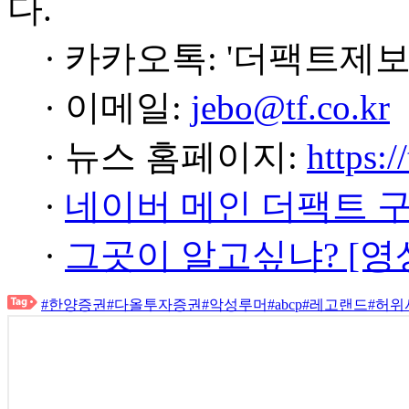
다.
· 카카오톡: '더팩트제보
· 이메일:
jebo@tf.co.kr
· 뉴스 홈페이지:
https:/
·
네이버 메인 더팩트 
·
그곳이 알고싶냐? [영
#한양증권
#다올투자증권
#악성루머
#abcp
#레고랜드
#허위