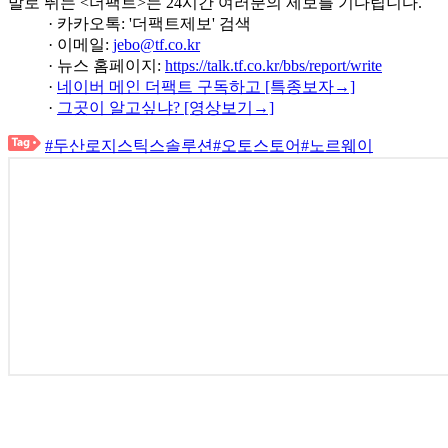
발로 뛰는 <더팩트>는 24시간 여러분의 제보를 기다립니다.
· 카카오톡: '더팩트제보' 검색
· 이메일:
jebo@tf.co.kr
· 뉴스 홈페이지:
https://talk.tf.co.kr/bbs/report/write
·
네이버 메인 더팩트 구독하고 [특종보자→]
·
그곳이 알고싶냐? [영상보기→]
#두산로지스틱스솔루션
#오토스토어
#노르웨이