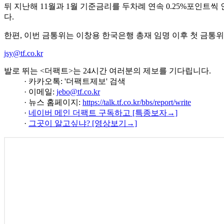
뒤 지난해 11월과 1월 기준금리를 두차례 연속 0.25%포인트씩
다.
한편, 이번 금통위는 이창용 한국은행 총재 임명 이후 첫 금통위
jsy@tf.co.kr
발로 뛰는 <더팩트>는 24시간 여러분의 제보를 기다립니다.
· 카카오톡: '더팩트제보' 검색
· 이메일:
jebo@tf.co.kr
· 뉴스 홈페이지:
https://talk.tf.co.kr/bbs/report/write
·
네이버 메인 더팩트 구독하고 [특종보자→]
·
그곳이 알고싶냐? [영상보기→]