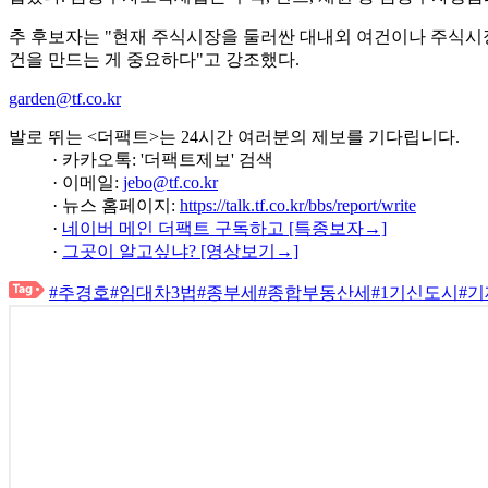
추 후보자는 "현재 주식시장을 둘러싼 대내외 여건이나 주식시
건을 만드는 게 중요하다"고 강조했다.
garden@tf.co.kr
발로 뛰는 <더팩트>는 24시간 여러분의 제보를 기다립니다.
· 카카오톡: '더팩트제보' 검색
· 이메일:
jebo@tf.co.kr
· 뉴스 홈페이지:
https://talk.tf.co.kr/bbs/report/write
·
네이버 메인 더팩트 구독하고 [특종보자→]
·
그곳이 알고싶냐? [영상보기→]
#추경호
#임대차3법
#종부세
#종합부동산세
#1기신도시
#