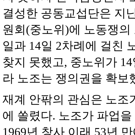
결성한 공동교섭단은 지난
원회(중노위)에 노동쟁의 
일과 14일 2차례에 걸친
찾지 못했고, 중노위가 1
라 노조는 쟁의권을 확보
재계 안팎의 관심은 노조
에 쏠렸다. 노조가 파업
1969년 창사 이래 53년