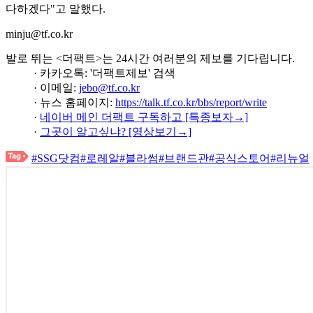
다하겠다"고 말했다.
minju@tf.co.kr
발로 뛰는 <더팩트>는 24시간 여러분의 제보를 기다립니다.
· 카카오톡: '더팩트제보' 검색
· 이메일:
jebo@tf.co.kr
· 뉴스 홈페이지:
https://talk.tf.co.kr/bbs/report/write
·
네이버 메인 더팩트 구독하고 [특종보자→]
·
그곳이 알고싶냐? [영상보기→]
#SSG닷컴
#로레알
#블라썸
#브랜드관
#공식스토어
#리뉴얼