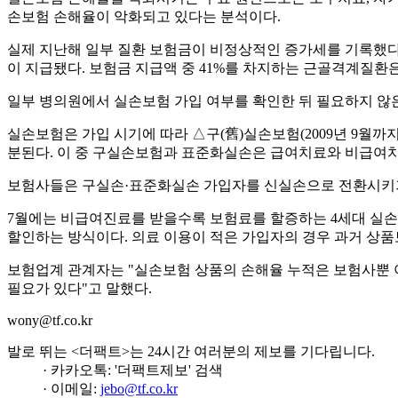
손보험 손해율이 악화되고 있다는 분석이다.
실제 지난해 일부 질환 보험금이 비정상적인 증가세를 기록했다. 백내
이 지급됐다. 보험금 지급액 중 41%를 차지하는 근골격계질환은 
일부 병의원에서 실손보험 가입 여부를 확인한 뒤 필요하지 않
실손보험은 가입 시기에 따라 △구(舊)실손보험(2009년 9월까지 판
분된다. 이 중 구실손보험과 표준화실손은 급여치료와 비급여치료
보험사들은 구실손·표준화실손 가입자를 신실손으로 전환시키기
7월에는 비급여진료를 받을수록 보험료를 할증하는 4세대 실
할인하는 방식이다. 의료 이용이 적은 가입자의 경우 과거 상품보
보험업계 관계자는 "실손보험 상품의 손해율 누적은 보험사뿐 아
필요가 있다"고 말했다.
wony@tf.co.kr
발로 뛰는 <더팩트>는 24시간 여러분의 제보를 기다립니다.
· 카카오톡: '더팩트제보' 검색
· 이메일:
jebo@tf.co.kr