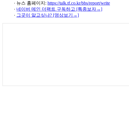
· 뉴스 홈페이지:
https://talk.tf.co.kr/bbs/report/write
·
네이버 메인 더팩트 구독하고 [특종보자→]
·
그곳이 알고싶냐? [영상보기→]