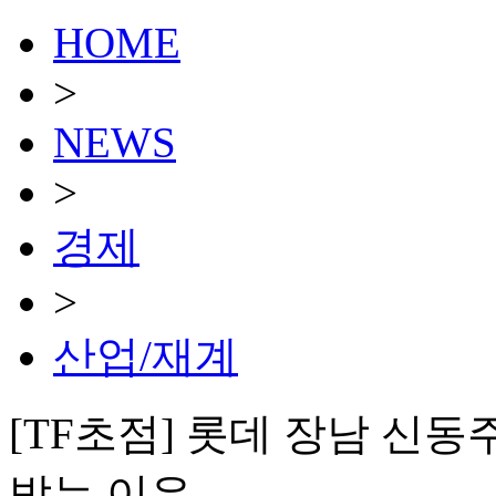
HOME
>
NEWS
>
경제
>
산업/재계
[TF초점] 롯데 장남 신동
받는 이유