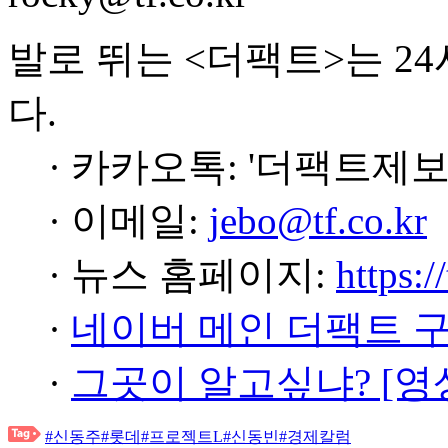
발로 뛰는 <더팩트>는 2
다.
· 카카오톡: '더팩트제보
· 이메일:
jebo@tf.co.kr
· 뉴스 홈페이지:
https:/
·
네이버 메인 더팩트 
·
그곳이 알고싶냐? [영
#신동주
#롯데
#프로젝트L
#신동빈
#경제칼럼