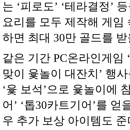
는 ‘피로도’ ‘테라결정’
요리를 모두 제작해 게임 
하면 최대 30만 골드를 받
같은 기간 PC온라인게임 ‘
맞이 윷놀이 대잔치’ 행사
‘윷 보석’으로 윷놀이에 
어’ ‘톱30카트기어’를 얻
우 추가 보상 아이템도 준