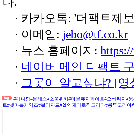
다.
· 카카오톡: '더팩트제보
· 이메일:
jebo@tf.co.kr
· 뉴스 홈페이지:
https:/
·
네이버 메인 더팩트 
·
그곳이 알고싶냐? [영
#애니팡
#블레스
#소울워커
#마블퓨처파이트
#오버워치
#
트
#넷마블게임즈
#블리자드
#엘엔케이로직코리아
#룽투코리아