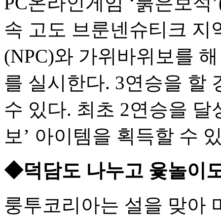
PC온라인게임 ‘붉은보석
속 고도 브룬넨슈티크 지
(NPC)와 가위바위보를 
를 실시한다. 3연승을 할
수 있다. 최초 2연승을 
보’ 아이템을 획득할 수 있
◆덕담도 나누고 윷놀이
룽투코리아는 설을 맞아 