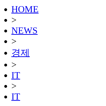
HOME
>
NEWS
>
경제
>
IT
>
IT