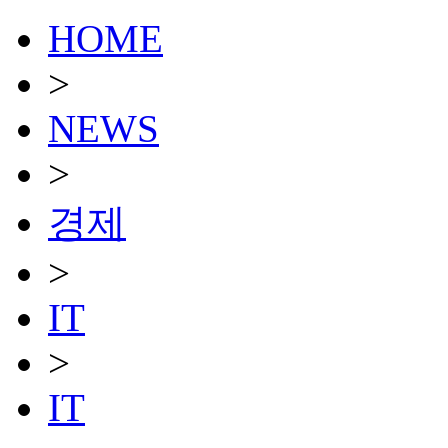
HOME
>
NEWS
>
경제
>
IT
>
IT