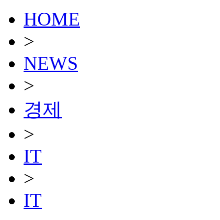
HOME
>
NEWS
>
경제
>
IT
>
IT