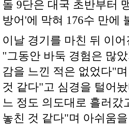
돌 9단은 대국 초반부터 
방어'에 막혀 176수 만에
이날 경기를 마친 뒤 이
"그동안 바둑 경험은 많
감을 느낀 적은 없었다"며
것 같다"고 심경을 털어놨
느 정도 의도대로 흘러갔고
놓친 것 같다"며 아쉬움을