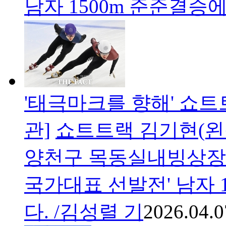
남자 1500m 준준결승
'태극마크를 향해' 쇼트트
관]
쇼트트랙 김기현(왼
양천구 목동실내빙상장에서
국가대표 선발전' 남자 
다. /김성렬 기
2026.04.0