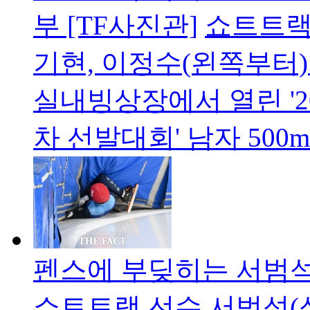
부 [TF사진관]
쇼트트랙
기현, 이정수(왼쪽부터)
실내빙상장에서 열린 '20
차 선발대회' 남자 500
펜스에 부딪히는 서범석
쇼트트랙 선수 서범석(성