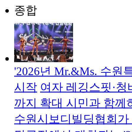
종합
'2026년 Mr.&Ms.
시작
여자 레깅스핏·청
까지 확대 시민과 함께
수원시보디빌딩협회가 다