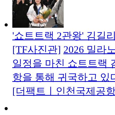
'쇼트트랙 2관왕' 김길
[TF사진관]
2026 밀
일정을 마친 쇼트트랙 
항을 통해 귀국하고 있
[더팩트ㅣ인천국제공항