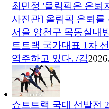
최민정 '올림픽은 은퇴
사진관]
올림픽 은퇴를 
서울 양천구 목동실내빙상장
트트랙 국가대표 1차 선
역주하고 있다. /김
2026
쇼트트랙 국대 선발전 2