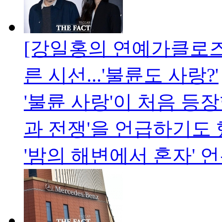
[강일홍의 연예가클로즈
른 시선...'불륜도 사랑?'
'불륜 사랑'이 처음 등
과 전쟁'을 언급하기도 했
'밤의 해변에서 혼자'