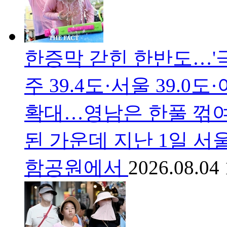
한증막 갇힌 한반도…'
주 39.4도·서울 39.0
확대…영남은 한풀 꺾
된 가운데 지난 1일 서
함공원에서
2026.08.04 