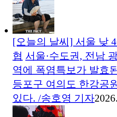
[오늘의 날씨] 서울 낮 
협
서울·수도권, 전남 광
역에 폭염특보가 발효된 
등포구 여의도 한강공원
있다. /송호영 기자
2026