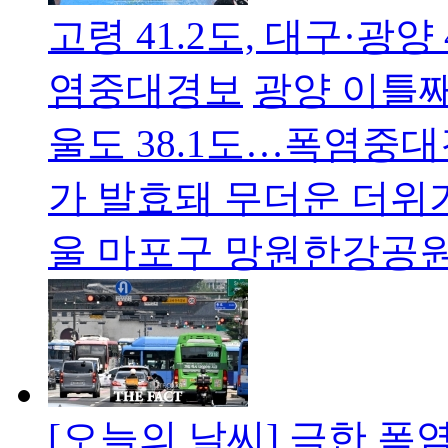
고령 41.2도, 대구·광
염중대경보
광양 이틀째 
울도 38.1도…폭염중
가 발효돼 무더운 더위가
울 마포구 망원한강공
[오늘의 날씨] 극한 폭