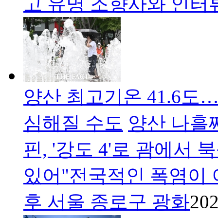
고 유명 조향사와 인
양산 최고기온 41.6도
심해질 수도
양산 나흘째
핀, '강도 4'로 괌에서
있어"전국적인 폭염이 
후 서울 종로구 광화
202