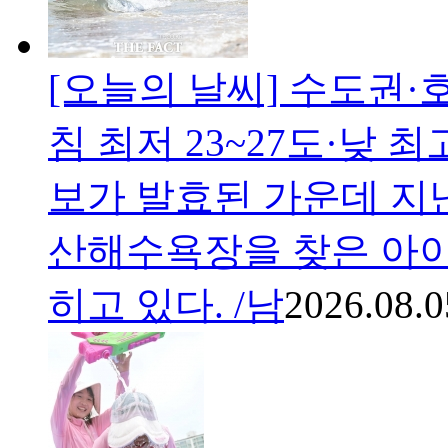
[오늘의 날씨] 수도권·
침 최저 23~27도·낮 
보가 발효된 가운데 지난
산해수욕장을 찾은 아이
히고 있다. /남
2026.08.0