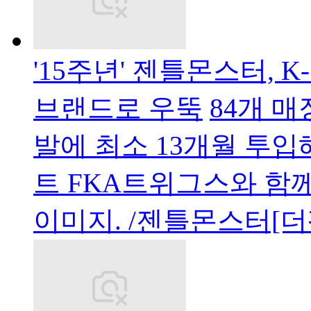
'15주년' 젠틀몬스터,
브랜드로 우뚝
84개 매
발에 최소 13개월 투
트 FKA트위그스와 함께한
이미지. /젠틀몬스터[