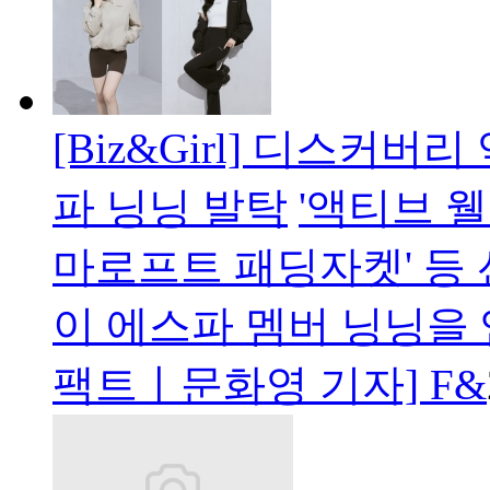
[Biz&Girl] 디스커
파 닝닝 발탁
'액티브 웰
마로프트 패딩자켓' 
이 에스파 멤버 닝닝을 
팩트ㅣ문화영 기자] F&