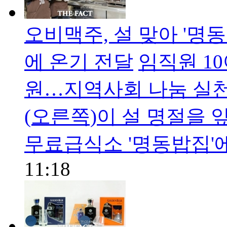
오비맥주, 설 맞아 '
에 온기 전달
​임직원 1
원…지역사회 나눔 실
(오른쪽)이 설 명절을 
무료급식소 '명동밥집'
11:18