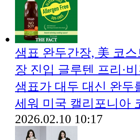
샘표 완두간장, 美 코
장 진입 글루텐 프리·
샘표가 대두 대신 완두를
세워 미국 캘리포니아 
2026.02.10 10:17