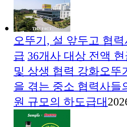
오뚜기, 설 앞두고 협력
급
36개사 대상 전액 
및 상생 협력 강화오뚜
을 겪는 중소 협력사들의
원 규모의 하도급대
202