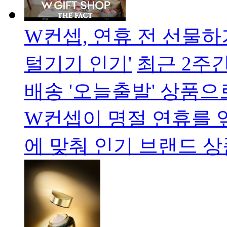
W컨셉, 연휴 전 선물하
털기기 인기'
최근 2주
배송 '오늘출발' 상품
W컨셉이 명절 연휴를 
에 맞춰 인기 브랜드 