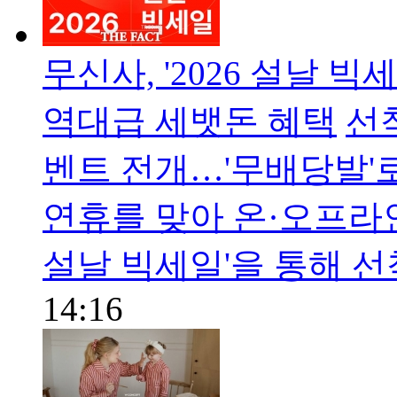
무신사, '2026 설날 
역대급 세뱃돈 혜택
선
벤트 전개…'무배당발'
연휴를 맞아 온·오프라인
설날 빅세일'을 통해 
14:16