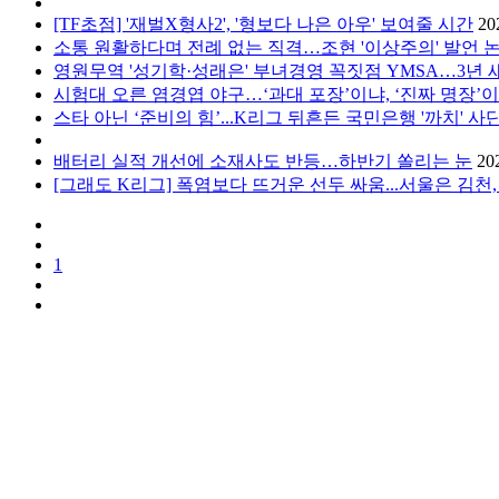
[TF초점] '재벌X형사2', '형보다 나은 아우' 보여줄 시간
20
소통 원활하다며 전례 없는 직격…조현 '이상주의' 발언 
영원무역 '성기학·성래은' 부녀경영 꼭짓점 YMSA…3년 새 
시험대 오른 염경엽 야구…‘과대 포장’이냐, ‘진짜 명장’이냐
스타 아닌 ‘준비의 힘’...K리그 뒤흔든 국민은행 '까치' 사단 
배터리 실적 개선에 소재사도 반등…하반기 쏠리는 눈
20
[그래도 K리그] 폭염보다 뜨거운 선두 싸움...서울은 김천, 
1