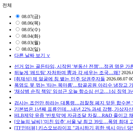
전체
08.07(금)
08.06(목)
08.05(수)
08.04(화)
08.03(월)
08.02(일)
다른 날짜 보기 ∨
선거 없는 골든타임, 시작된 '부동산 전쟁'…정권 명운 가
뒤늦게 '레드팀' 자처하며 靑과 각 세우는 조국…왜?
2026.
[취재석] 제 얼굴에 침 뱉는 민주 당권주자들
2026.08.07 0
폭염도 못 꺾는 '타는 목마름'…탑골공원 아리수 냉장고 
'채상병 순직 책임' 임성근 오늘 항소심 선고…1심 징역 3
검사는 조언만 하라는 대통령…검찰청 폐지 앞둔 합수본 '
기본법은 1년째 표류인데…내년 22% 과세 강행, 가상자산 
HLB제약 유증 '반토막'에 자금조달 차질…R&D 줄이고 채
[오늘의 날씨] '미친 입추' 서울 낮 최고 39도…폭염 최대 
[TF인터뷰] 키스오브라이프 "과시하기 위한 섹시 아닌 당