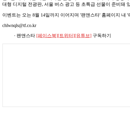
대형 디지털 전광판, 서울 버스 광고 등 초특급 선물이 준비돼 있
이벤트는 오는 8월 14일까지 이어지며 '팬앤스타' 홈페이지 내 '애
chlwnqls@tf.co.kr
· 팬앤스타
[페이스북]
[트위터]
[유튜브]
구독하기